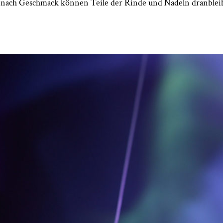
 nach Geschmack können Teile der Rinde und Nadeln dranblei