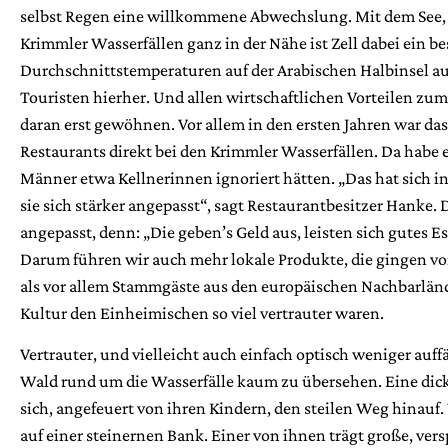
selbst Regen eine willkommene Abwechslung. Mit dem See,
Krimmler Wasserfällen ganz in der Nähe ist Zell dabei ein 
Durchschnittstemperaturen auf der Arabischen Halbinsel au
Touristen hierher. Und allen wirtschaftlichen Vorteilen zu
daran erst gewöhnen. Vor allem in den ersten Jahren war das
Restaurants direkt bei den Krimmler Wasserfällen. Da habe 
Männer etwa Kellnerinnen ignoriert hätten. „Das hat sich ­i
sie sich stärker angepasst“, sagt Restaurantbesitzer Hanke.
angepasst, denn: „Die geben’s Geld aus, leisten sich gutes E
Darum führen wir auch mehr lokale Produkte, die gingen vorh
als vor allem Stammgäste aus den europäischen Nachbarlän
Kultur den Einheimischen so viel vertrauter waren.
Vertrauter, und vielleicht auch einfach optisch weniger auffä
Wald rund um die Wasserfälle kaum zu übersehen. Eine dick
sich, angefeuert von ihren Kindern, den steilen Weg hinauf
auf einer steinernen Bank. Einer von ihnen trägt große, ver