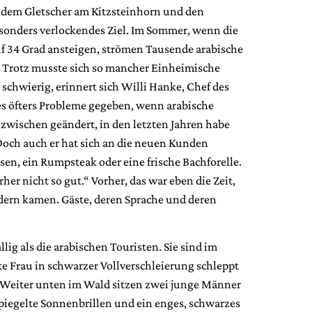
 dem Gletscher am Kitzsteinhorn und den
besonders verlockendes Ziel. Im Sommer, wenn die
f 34 Grad ansteigen, strömen Tausende arabische
m Trotz musste sich so mancher Einheimische
 schwierig, erinnert sich Willi Hanke, Chef des
es öfters Probleme gegeben, wenn arabische
nzwischen geändert, in den letzten Jahren habe
 Doch auch er hat sich an die neuen Kunden
ssen, ein Rumpsteak oder eine frische Bachforelle.
er nicht so gut.“ Vorher, das war eben die Zeit,
dern kamen. Gäste, deren Sprache und deren
llig als die arabischen Touristen. Sie sind im
e Frau in schwarzer Vollverschleierung schleppt
. Weiter unten im Wald sitzen zwei junge Männer
spiegelte Sonnenbrillen und ein enges, schwarzes