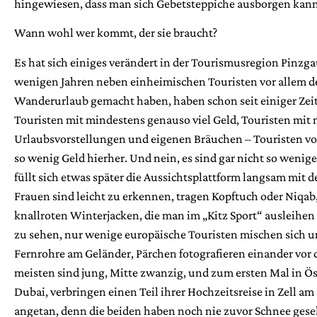
hingewiesen, dass man sich Gebetsteppiche ausborgen kann
Wann wohl wer kommt, der sie braucht?
Es hat sich einiges verändert in der Tourismusregion Pinzga
wenigen Jahren neben einheimischen Touristen vor allem d
Wanderurlaub gemacht haben, haben schon seit einiger Zeit
Touristen mit mindestens genauso viel Geld, Touristen mit
Urlaubsvorstellungen und eigenen Bräuchen – Touristen von 
so wenig Geld hierher. Und nein, es sind gar nicht so wenig
füllt sich etwas später die Aussichtsplattform langsam mit 
Frauen sind leicht zu erkennen, tragen Kopftuch oder Niqab
knallroten Winterjacken, die man im „Kitz Sport“ ausleihen 
zu sehen, nur wenige europäische Touristen mischen sich u
Fernrohre am Geländer, Pärchen fotografieren einander vor
meisten sind jung, Mitte zwanzig, und zum ersten Mal in Öst
Dubai, verbringen einen Teil ihrer Hochzeitsreise in Zell am
angetan, denn die beiden haben noch nie zuvor Schnee geseh