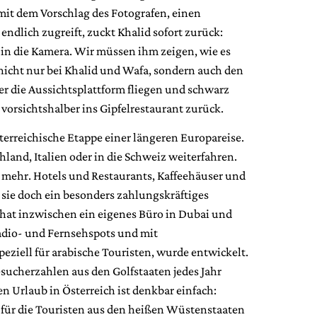
mit dem Vorschlag des Fotografen, einen
endlich zugreift, zuckt Khalid sofort zurück:
 in die Kamera. Wir müssen ihm zeigen, wie es
nicht nur bei Khalid und Wafa, sondern auch den
er die Aussichtsplattform fliegen und schwarz
vorsichtshalber ins Gipfelrestaurant zurück.
österreichische Etappe einer längeren Europareise.
hland, Italien oder in die Schweiz weiterfahren.
r mehr. Hotels und Restaurants, Kaffeehäuser und
d sie doch ein besonders zahlungskräftiges
at inzwischen ein eigenes Büro in Dubai und
Radio- und Fernsehspots und mit
eziell für arabische Touristen, wurde entwickelt.
esucherzahlen aus den Golfstaaten jedes Jahr
 Urlaub in Österreich ist denkbar einfach:
ür die Touristen aus den heißen Wüstenstaaten