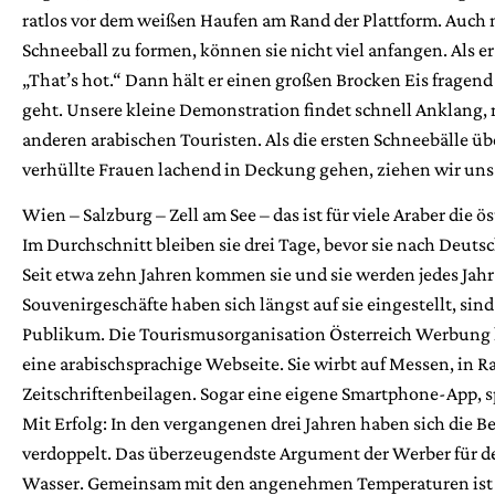
ratlos vor dem weißen Haufen am Rand der Plattform. Auch 
Schneeball zu formen, können sie nicht viel anfangen. Als er 
„That’s hot.“ Dann hält er einen großen Brocken Eis fragend
geht. Unsere kleine Demonstration findet schnell Anklang, 
anderen arabischen Touristen. Als die ersten Schneebälle üb
verhüllte Frauen lachend in Deckung gehen, ziehen wir uns 
Wien – Salzburg – Zell am See – das ist für viele Araber die 
Im Durchschnitt bleiben sie drei Tage, bevor sie nach Deutsc
Seit etwa zehn Jahren kommen sie und sie werden jedes Jah
Souvenirgeschäfte haben sich längst auf sie eingestellt, sin
Publikum. Die Tourismusorganisation Österreich Werbung h
eine arabischsprachige Webseite. Sie wirbt auf Messen, in 
Zeitschriftenbeilagen. Sogar eine eigene Smartphone-App, sp
Mit Erfolg: In den vergangenen drei Jahren haben sich die B
verdoppelt. Das überzeugendste Argument der Werber für den
Wasser. Gemeinsam mit den angenehmen Temperaturen ist f