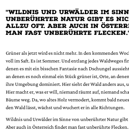
"Wildnis und Urwälder im Sin
unberührter Natur gibt es ni
allzu oft. Aber auch in Österr
man fast unberührte Flecken.
Grüner als jetzt wird es nicht mehr. In den kommenden Woc
voll im Saft. Es ist Sommer. Und entlang jedes Waldweges fin
denen es mit ein bisschen Fantasie nach Dschungel aussieht.
an denen es noch einmal ein Stück grüner ist, Orte, an denen
ihre Umgebung dominiert. Hier sieht der Wald anders aus, un
Hier macht er, was er will, niemand räumt auf, niemand sch
Bäume weg. Da, wo altes Holz vermodert, kommt bald neu
den Wald lässt, wächst und wuchert er in alle Richtungen.
Wildnis und Urwälder im Sinne von unberührter Natur gibt e
Aber auch in Österreich findet man fast unberührte Flecken.