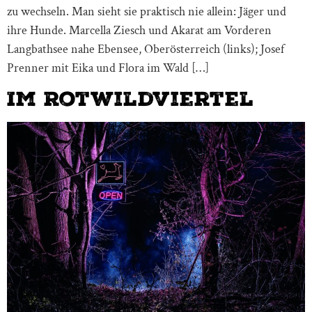
zu wechseln. Man sieht sie praktisch nie allein: Jäger und
ihre Hunde. Marcella Ziesch und Akarat am Vorderen
Langbathsee nahe Ebensee, Oberösterreich (links); Josef
Prenner mit Eika und Flora im Wald […]
Im Rotwildviertel